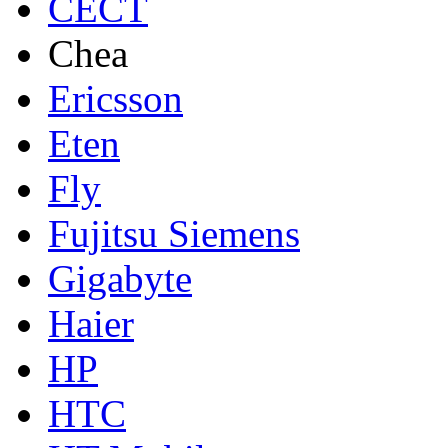
CECT
Chea
Ericsson
Eten
Fly
Fujitsu Siemens
Gigabyte
Haier
HP
HTC