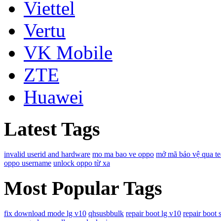
Viettel
Vertu
VK Mobile
ZTE
Huawei
Latest Tags
invalid userid and hardware
mo ma bao ve oppo
mở mã bảo vệ qua t
oppo username
unlock oppo từ xa
Most Popular Tags
fix download mode lg v10
qhsusbbulk
repair boot lg v10
repair boot 