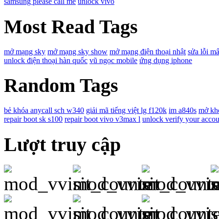
samsung please call me
unlock vivo
Most Read Tags
mở mạng sky
mở mạng sky show
mở mạng điện thoại nhật
sửa lỗi mấ
unlock điện thoại hàn quốc
vũ ngọc mobile
ứng dụng iphone
Random Tags
bẻ khóa anycall sch w340
giải mã tiếng việt lg f120k
im a840s
mở kh
repair boot sk s100
repair boot vivo v3max l
unlock verify your accou
Lượt truy cập