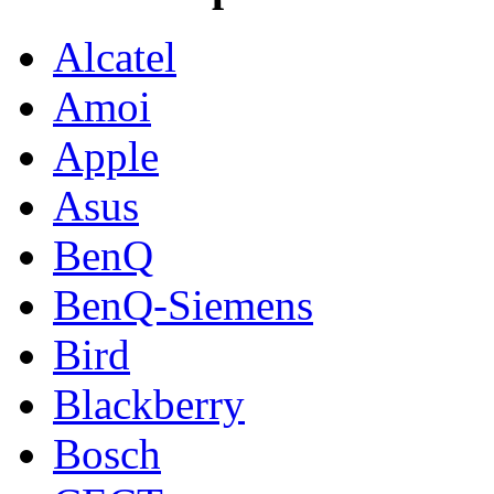
Alcatel
Amoi
Apple
Asus
BenQ
BenQ-Siemens
Bird
Blackberry
Bosch