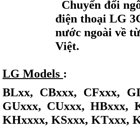
Chuyển đổi ngô
điện thoại LG 
nước ngoài về từ
Việt.
LG Models
:
BLxx, CBxxx, CFxxx, G
GUxxx, CUxxx, HBxxx, 
KHxxxx, KSxxx, KTxxx, K