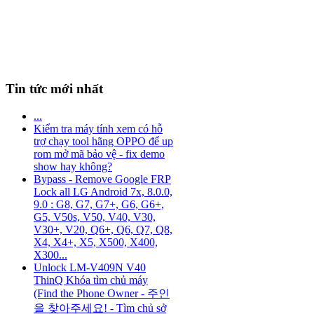
Tin tức mới nhất
...
Kiểm tra máy tính xem có hỗ
trợ chạy tool hãng OPPO để up
rom mở mã bảo vệ - fix demo
show hay không?
Bypass - Remove Google FRP
Lock all LG Android 7x, 8.0.0,
9.0 : G8, G7, G7+, G6, G6+,
G5, V50s, V50, V40, V30,
V30+, V20, Q6+, Q6, Q7, Q8,
X4, X4+, X5, X500, X400,
X300...
Unlock LM-V409N V40
ThinQ Khóa tìm chủ máy
(Find the Phone Owner - 주인
을 찾아주세요! - Tìm chủ sở