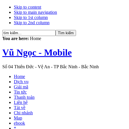
Skip to content
Skip to main navigation
Skip to 1st column
Skip to 2nd column
You are here:
Home
Vũ Ngọc - Mobile
Số 04 Thiên Đức - Vệ An - TP Bắc Ninh - Bắc Ninh
Home
Dịch vụ
Giải mã
Tin tức
Thanh toán
Liên hệ
Tải về
Chi nhánh
Map
ebook
*