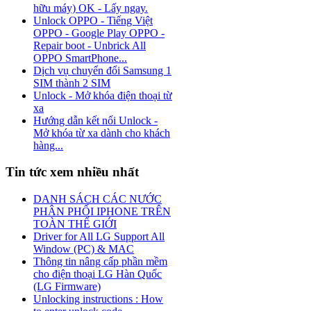
hữu máy) OK - Lấy ngay.
Unlock OPPO - Tiếng Việt
OPPO - Google Play OPPO -
Repair boot - Unbrick All
OPPO SmartPhone...
Dịch vụ chuyển đổi Samsung 1
SIM thành 2 SIM
Unlock - Mở khóa điện thoại từ
xa
Hướng dẫn kết nối Unlock -
Mở khóa từ xa dành cho khách
hàng...
Tin tức xem nhiều nhất
DANH SÁCH CÁC NƯỚC
PHÂN PHỐI IPHONE TRÊN
TOÀN THẾ GIỚI
Driver for All LG Support All
Window (PC) & MAC
Thông tin nâng cấp phần mềm
cho điện thoại LG Hàn Quốc
(LG Firmware)
Unlocking instructions : How