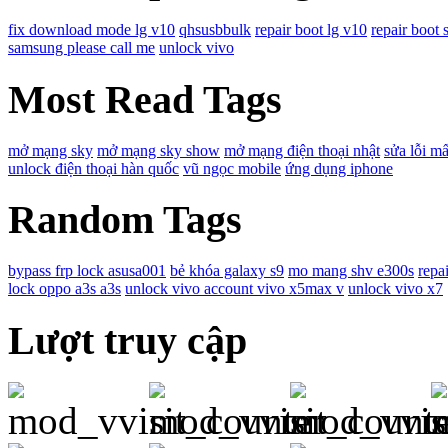
fix download mode lg v10
qhsusbbulk
repair boot lg v10
repair boot 
samsung please call me
unlock vivo
Most Read Tags
mở mạng sky
mở mạng sky show
mở mạng điện thoại nhật
sửa lỗi mấ
unlock điện thoại hàn quốc
vũ ngọc mobile
ứng dụng iphone
Random Tags
bypass frp lock asusa001
bẻ khóa galaxy s9
mo mang shv e300s
repa
lock oppo a3s a3s
unlock vivo account vivo x5max v
unlock vivo x7
Lượt truy cập