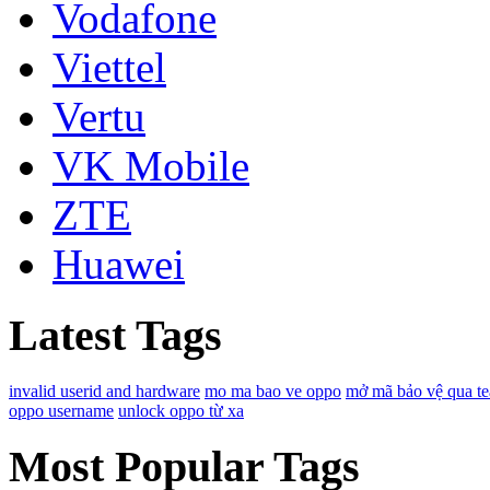
Vodafone
Viettel
Vertu
VK Mobile
ZTE
Huawei
Latest Tags
invalid userid and hardware
mo ma bao ve oppo
mở mã bảo vệ qua t
oppo username
unlock oppo từ xa
Most Popular Tags