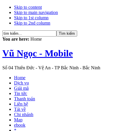
Skip to content
Skip to main navigation
Skip to 1st column
Skip to 2nd column
You are here:
Home
Vũ Ngọc - Mobile
Số 04 Thiên Đức - Vệ An - TP Bắc Ninh - Bắc Ninh
Home
Dịch vụ
Giải mã
Tin tức
Thanh toán
Liên hệ
Tải về
Chi nhánh
Map
ebook
*