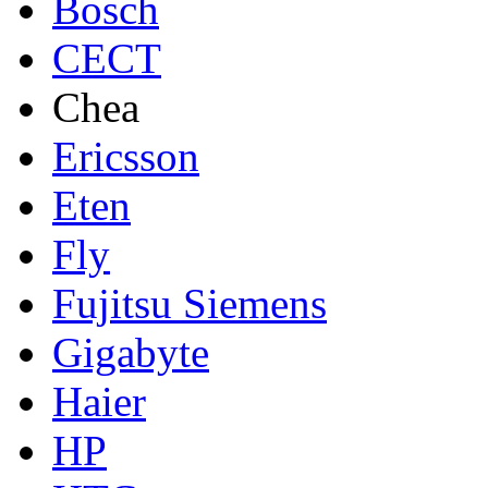
Bosch
CECT
Chea
Ericsson
Eten
Fly
Fujitsu Siemens
Gigabyte
Haier
HP