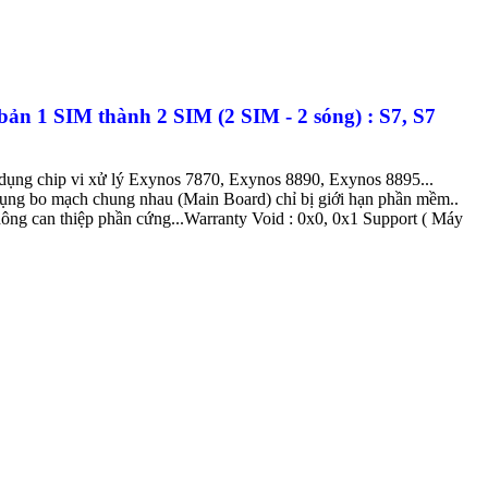
ản 1 SIM thành 2 SIM (2 SIM - 2 sóng) : S7, S7
dụng chip vi xử lý Exynos 7870, Exynos 8890, Exynos 8895...
 dụng bo mạch chung nhau (Main Board) chỉ bị giới hạn phần mềm..
ông can thiệp phần cứng...Warranty Void : 0x0, 0x1 Support ( Máy