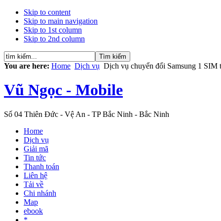
Skip to content
Skip to main navigation
Skip to 1st column
Skip to 2nd column
You are here:
Home
Dịch vụ
Dịch vụ chuyển đổi Samsung 1 SIM 
Vũ Ngọc - Mobile
Số 04 Thiên Đức - Vệ An - TP Bắc Ninh - Bắc Ninh
Home
Dịch vụ
Giải mã
Tin tức
Thanh toán
Liên hệ
Tải về
Chi nhánh
Map
ebook
*