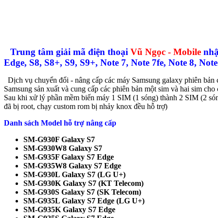
Trung tâm giải mã điện thoại
Vũ Ngọc - Mobile
nhậ
Edge, S8, S8+, S9, S9+, Note 7, Note 7fe, Note 8, Note
Dịch vụ chuyển đổi - nâng cấp các máy Samsung galaxy phiên bản 
Samsung sản xuất và cung cấp các phiên bản một sim và hai sim cho
Sau khi xử lý phần mềm biến máy 1 SIM (1 sóng) thành 2 SIM (2 són
đã bị root, chạy custom rom bị nhảy knox đều hỗ trợ)
Danh sách Model hỗ trợ nâng cấp
SM-G930F Galaxy S7
SM-G930W8 Galaxy S7
SM-G935F Galaxy S7 Edge
SM-G935W8 Galaxy S7 Edge
SM-G930L Galaxy S7 (LG U+)
SM-G930K Galaxy S7 (KT Telecom)
SM-G930S Galaxy S7 (SK Telecom)
SM-G935L Galaxy S7 Edge (LG U+)
SM-G935K Galaxy S7 Edge