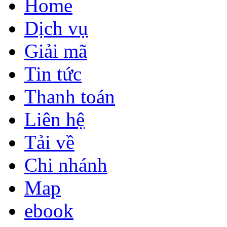
Home
Dịch vụ
Giải mã
Tin tức
Thanh toán
Liên hệ
Tải về
Chi nhánh
Map
ebook