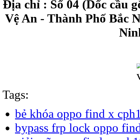
Địa chỉ : Số 04 (Dốc cầu 
Vệ An - Thành Phố Bắc N
Nin
Tags:
bẻ khóa oppo find x cph
bypass frp lock oppo fi