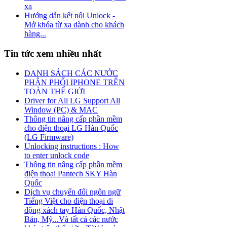
xa
Hướng dẫn kết nối Unlock -
Mở khóa từ xa dành cho khách
hàng...
Tin tức xem nhiều nhất
DANH SÁCH CÁC NƯỚC
PHÂN PHỐI IPHONE TRÊN
TOÀN THẾ GIỚI
Driver for All LG Support All
Window (PC) & MAC
Thông tin nâng cấp phần mềm
cho điện thoại LG Hàn Quốc
(LG Firmware)
Unlocking instructions : How
to enter unlock code
Thông tin nâng cấp phần mềm
điện thoại Pantech SKY Hàn
Quốc
Dịch vụ chuyển đổi ngôn ngữ
Tiếng Việt cho điện thoại di
động xách tay Hàn Quốc, Nhật
Bản, Mỹ...Và tất cả các nước