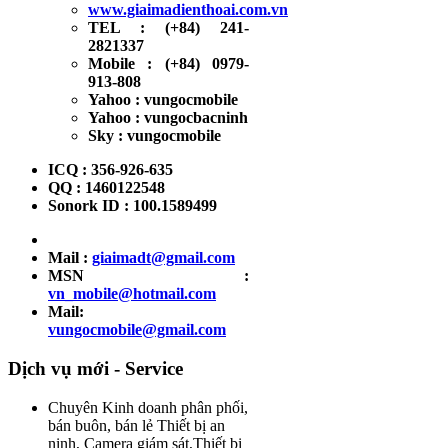
www.giaimadienthoai.com.vn
TEL : (+84) 241-
2821337
Mobile : (+84) 0979-
913-808
Yahoo : vungocmobile
Yahoo : vungocbacninh
Sky : vungocmobile
ICQ : 356-926-635
QQ : 1460122548
Sonork ID : 100.1589499
Mail :
giaimadt@gmail.com
MSN :
vn_mobile@hotmail.com
Mail:
vungocmobile@gmail.com
Dịch vụ mới - Service
Chuyên Kinh doanh phân phối,
bán buôn, bán lẻ Thiết bị an
ninh, Camera giám sát,Thiết bị