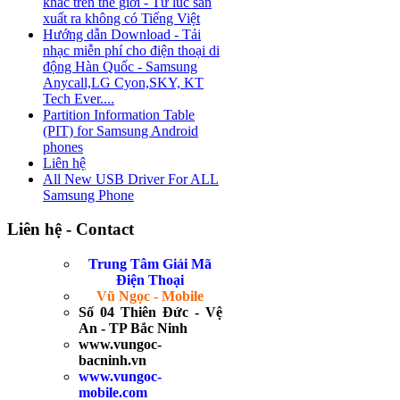
khác trên thế giới - Từ lúc sản
xuất ra không có Tiếng Việt
Hướng dẫn Download - Tải
nhạc miễn phí cho điện thoại di
động Hàn Quốc - Samsung
Anycall,LG Cyon,SKY, KT
Tech Ever....
Partition Information Table
(PIT) for Samsung Android
phones
Liên hệ
All New USB Driver For ALL
Samsung Phone
Liên hệ - Contact
Trung Tâm Giải Mã
Điện Thoại
Vũ Ngọc - Mobile
Số 04 Thiên Đức - Vệ
An - TP Bắc Ninh
www.vungoc-
bacninh.vn
www.vungoc-
mobile.com