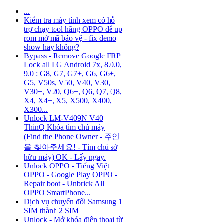
...
Kiểm tra máy tính xem có hỗ
trợ chạy tool hãng OPPO để up
rom mở mã bảo vệ - fix demo
show hay không?
Bypass - Remove Google FRP
Lock all LG Android 7x, 8.0.0,
9.0 : G8, G7, G7+, G6, G6+,
G5, V50s, V50, V40, V30,
V30+, V20, Q6+, Q6, Q7, Q8,
X4, X4+, X5, X500, X400,
X300...
Unlock LM-V409N V40
ThinQ Khóa tìm chủ máy
(Find the Phone Owner - 주인
을 찾아주세요! - Tìm chủ sở
hữu máy) OK - Lấy ngay.
Unlock OPPO - Tiếng Việt
OPPO - Google Play OPPO -
Repair boot - Unbrick All
OPPO SmartPhone...
Dịch vụ chuyển đổi Samsung 1
SIM thành 2 SIM
Unlock - Mở khóa điện thoại từ