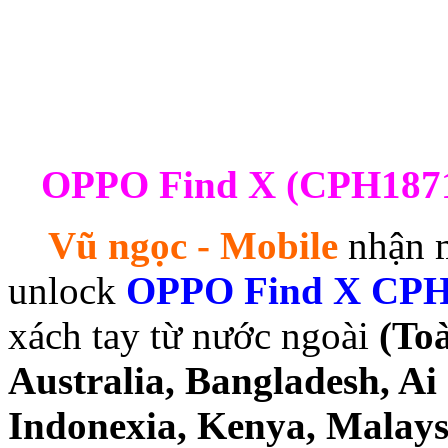
OPPO Find X (CPH1871T
Vũ ngọc - Mobile
nhận m
unlock
OPPO Find X CP
xách tay từ nước ngoài
(Toà
Australia, Bangladesh, Ai 
Indonexia, Kenya, Malays