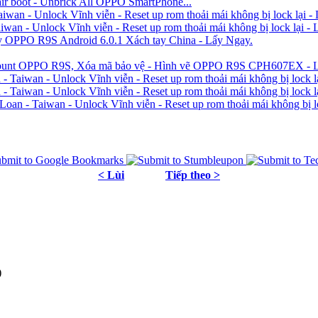
r boot - Unbrick All OPPO SmartPhone...
n - Unlock Vĩnh viễn - Reset up rom thoải mái không bị lock lại - 
n - Unlock Vĩnh viễn - Reset up rom thoải mái không bị lock lại - 
OPPO R9S Android 6.0.1 Xách tay China - Lấy Ngay.
count OPPO R9S, Xóa mã bảo vệ - Hình vẽ OPPO R9S CPH607EX - 
iwan - Unlock Vĩnh viễn - Reset up rom thoải mái không bị lock lạ
iwan - Unlock Vĩnh viễn - Reset up rom thoải mái không bị lock lạ
 - Taiwan - Unlock Vĩnh viễn - Reset up rom thoải mái không bị loc
< Lùi
Tiếp theo >
)