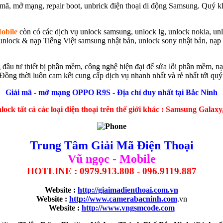
i mã, mở mạng, repair boot, unbrick điện thoại di động Samsung. Quý
obile
còn có các dịch vụ unlock samsung, unlock lg, unlock nokia, unl
hệ unlock & nạp Tiếng Việt samsung nhật bản, unlock sony nhật bản, n
 đầu tư thiết bị phần mềm, công nghệ hiện đại để sửa lỗi phần mềm, nạ
g. Đồng thời luôn cam kết cung cấp dịch vụ nhanh nhất và rẻ nhất tới qu
Giải mã - mở mạng OPPO R9S - Địa chỉ duy nhất tại Bắc Ninh
ock tất cả các loại điện thoại trên thế giới khác : Samsung Gala
Trung Tâm Giải Mã Điện Thoại
Vũ ngọc - Mobile
HOTLINE : 0979.913.808 - 096.9119.887
Website :
http://giaimadienthoai.com.vn
Website :
http://www.camerabacninh.com
.vn
Website :
http://www.vngsmcode.com