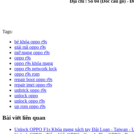
Địa chỉ : Số 04 (Dốc cầu gỗ) 
Tags:
bẻ khóa oppo r9s
giải mã oppo r9s
mở mạng oppo r9s
oppo r9s
oppo r9s khóa mạng
oppo r9s network lock
oppo r9s rom
repair boot oppo r9s
repair imei oppo r9s
unbrick oppo r9s
unlock oppo
unlock oppo r9s
up rom oppo r9s
Bài viết liên quan
Unlock OPPO F1s Khóa mạng xách tay Đài Loan - Taiwan - Unlo