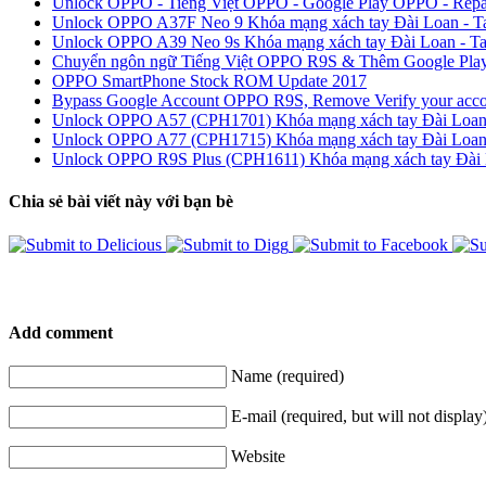
Unlock OPPO - Tiếng Việt OPPO - Google Play OPPO - Repai
Unlock OPPO A37F Neo 9 Khóa mạng xách tay Đài Loan - Taiwa
Unlock OPPO A39 Neo 9s Khóa mạng xách tay Đài Loan - Taiwa
Chuyển ngôn ngữ Tiếng Việt OPPO R9S & Thêm Google Play 
OPPO SmartPhone Stock ROM Update 2017
Bypass Google Account OPPO R9S, Remove Verify your ac
Unlock OPPO A57 (CPH1701) Khóa mạng xách tay Đài Loan - Ta
Unlock OPPO A77 (CPH1715) Khóa mạng xách tay Đài Loan - Ta
Unlock OPPO R9S Plus (CPH1611) Khóa mạng xách tay Đài Loan
Chia sẻ bài viết này với bạn bè
Add comment
Name (required)
E-mail (required, but will not display
Website