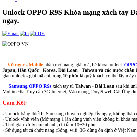
Unlock OPPO R9S Khóa mạng xách tay Đài L
ngay.
Vũ ngọc - Mobile
nhận mở mạng, giải mã, bẻ khóa, unlock
OPPO
Japan, Hàn Quốc - Korea, Đài Loan - Taiwan và các nước châu 
gian unlock - giải mã chỉ trong
10 phút
là quý khách có thể lấy máy 
Samsung OPPO R9s
xách tay từ
Taiwan - Đài Loan
sau khi un
Multimedia Truy cập 3G Internet, Vào mạng, Duyệt web Cài Ứng dụ
Cam Kết:
- Unlock bằng thiết bị Samsung chuyên nghiệp lấy ngay, không thá
- Unlock vĩnh viễn (Mở mạng 1 lần dùng vĩnh viễn không bị khóa mạn
- Thời gian xử lý cực nhanh, chỉ tầm 10~20 phút.
- Sử dụng tất cả chức năng (Sóng, wifi, 3G dùng ổn định ở Việt Nam 