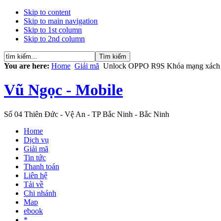
Skip to content
Skip to main navigation
Skip to 1st column
Skip to 2nd column
You are here:
Home
Giải mã
Unlock OPPO R9S Khóa mạng xách tay 
Vũ Ngọc - Mobile
Số 04 Thiên Đức - Vệ An - TP Bắc Ninh - Bắc Ninh
Home
Dịch vụ
Giải mã
Tin tức
Thanh toán
Liên hệ
Tải về
Chi nhánh
Map
ebook
*