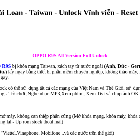
oan - Taiwan - Unlock Vĩnh viễn - Reset u
OPPO R9S All Version Full Unlock
 R9S
bị khóa mạng Taiwan, xách tay từ nước ngoài
(Anh, Đức - Ger
âu.)
lấy ngay bằng thiết bị phần mềm chuyên nghiệp, không tháo máy, 
ngay.
lock có thể sử dụng tất cả các mạng của Việt Nam và Thế Giới, sử dụ
ng - Trò chơi ,Nghe nhạc MP3,Xem phim , Xem Tivi và chụp ảnh OK..
o mở máy, không can thiệp phần cứng (Mở khóa mạng, khóa máy, khóa 
g lại - Up rom stock thoải mái)
"Viettel,Vinaphone, Mobifone ..và các nước trên thế giới)