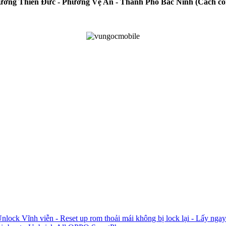
- Đường Thiên Đức - Phường Vệ An - Thành Phố Bắc Ninh (Cách c
ck Vĩnh viễn - Reset up rom thoải mái không bị lock lại - Lấy ngay