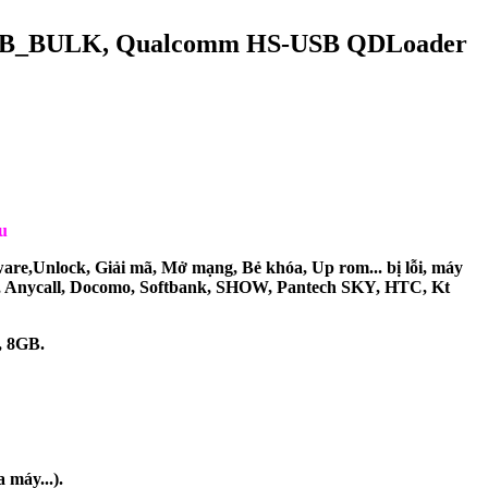
SUSB_BULK, Qualcomm HS-USB QDLoader
u
ware,Unlock, Giải mã, Mở mạng, Bẻ khóa, Up rom... bị lỗi, máy
, Anycall, Docomo, Softbank, SHOW, Pantech SKY, HTC, Kt
, 8GB.
 máy...).