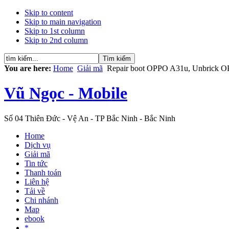
Skip to content
Skip to main navigation
Skip to 1st column
Skip to 2nd column
You are here:
Home
Giải mã
Repair boot OPPO A31u, Unbrick 
Vũ Ngọc - Mobile
Số 04 Thiên Đức - Vệ An - TP Bắc Ninh - Bắc Ninh
Home
Dịch vụ
Giải mã
Tin tức
Thanh toán
Liên hệ
Tải về
Chi nhánh
Map
ebook
*