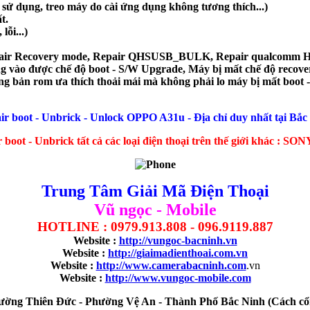
sử dụng, treo máy do cài ứng dụng không tương thích...)
t.
lỗi...)
epair Recovery mode, Repair QHSUSB_BULK, Repair qualcomm 
g vào được chế độ boot - S/W Upgrade, Máy bị mất chế độ recover
g bản rom ưa thích thoải mái mà không phải lo máy bị mất boot 
ir boot - Unbrick - Unlock OPPO A31u - Địa chỉ duy nhất tại Bắc
boot - Unbrick tất cả các loại điện thoại trên thế giới khác : SO
Trung Tâm Giải Mã Điện Thoại
Vũ ngọc - Mobile
HOTLINE : 0979.913.808 - 096.9119.887
Website :
http://vungoc-bacninh.vn
Website :
http://giaimadienthoai.com.vn
Website :
http://www.camerabacninh.com
.vn
Website :
http://www.vungoc-mobile.com
- Đường Thiên Đức - Phường Vệ An - Thành Phố Bắc Ninh (Cách c