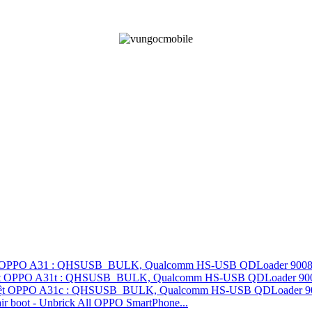
ệt OPPO A31 : QHSUSB_BULK, Qualcomm HS-USB QDLoader 9008, H
Việt OPPO A31t : QHSUSB_BULK, Qualcomm HS-USB QDLoader 9008,
Việt OPPO A31c : QHSUSB_BULK, Qualcomm HS-USB QDLoader 9008
r boot - Unbrick All OPPO SmartPhone...