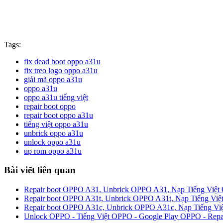
Tags:
fix dead boot oppo a31u
fix treo logo oppo a31u
giải mã oppo a31u
oppo a31u
oppo a31u tiếng việt
repair boot oppo
repair boot oppo a31u
tiếng việt oppo a31u
unbrick oppo a31u
unlock oppo a31u
up rom oppo a31u
Bài viết liên quan
Repair boot OPPO A31, Unbrick OPPO A31, Nạp Tiếng Vi
Repair boot OPPO A31t, Unbrick OPPO A31t, Nạp Tiếng 
Repair boot OPPO A31c, Unbrick OPPO A31c, Nạp Tiếng 
Unlock OPPO - Tiếng Việt OPPO - Google Play OPPO - Repai