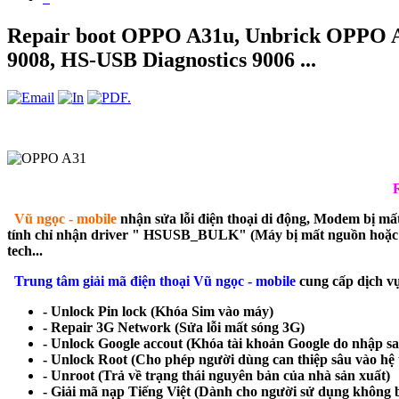
Repair boot OPPO A31u, Unbrick OPPO
9008, HS-USB Diagnostics 9006 ...
Vũ ngọc - mobile
nhận sửa lỗi điện thoại di động, Modem bị mất
tính chỉ nhận driver " HSUSB_BULK" (Máy bị mất nguồn hoặc 
tech...
Trung tâm giải mã điện thoại Vũ ngọc - mobile
cung cấp dịch v
- Unlock Pin lock (Khóa Sim vào máy)
- Repair 3G Network (Sửa lỗi mất sóng 3G)
- Unlock Google accout (Khóa tài khoản Google do nhập s
- Unlock Root (Cho phép người dùng can thiệp sâu vào hệ t
- Unroot (Trả về trạng thái nguyên bản của nhà sản xuất)
- Giải mã nạp Tiếng Việt (Dành cho người sử dụng không bi