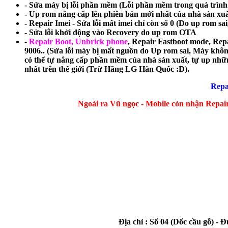
- Sửa máy bị lỗi phần mềm (Lỗi phần mềm trong quá trình 
- Up rom nâng cấp lên phiên bản mới nhất của nhà sản xuấ
- Repair Imei - Sửa lỗi mất imei chỉ còn số 0 (Do up rom sai, 
- Sửa lỗi khởi động vào Recovery do up rom OTA
-
Repair Boot, Unbrick phone
, Repair Fastboot mode, R
9006.. (Sửa lỗi máy bị mất nguồn do Up rom sai, Máy khôn
có thể tự nâng cấp phần mềm của nhà sản xuất, tự up nhữn
nhất trên thế giới (Trừ Hãng LG Hàn Quốc :D).
Repa
Ngoài ra Vũ ngọc - Mobile còn nhận Repair 
Địa chỉ : Số 04 (Dốc cầu gỗ) 