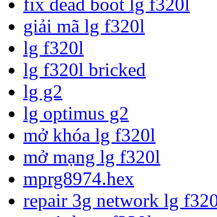
fix dead boot lg f320l
giải mã lg f320l
lg f320l
lg f320l bricked
lg g2
lg optimus g2
mở khóa lg f320l
mở mạng lg f320l
mprg8974.hex
repair 3g network lg f320