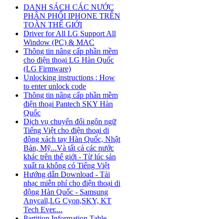
DANH SÁCH CÁC NƯỚC
PHÂN PHỐI IPHONE TRÊN
TOÀN THẾ GIỚI
Driver for All LG Support All
Window (PC) & MAC
Thông tin nâng cấp phần mềm
cho điện thoại LG Hàn Quốc
(LG Firmware)
Unlocking instructions : How
to enter unlock code
Thông tin nâng cấp phần mềm
điện thoại Pantech SKY Hàn
Quốc
Dịch vụ chuyển đổi ngôn ngữ
Tiếng Việt cho điện thoại di
động xách tay Hàn Quốc, Nhật
Bản, Mỹ...Và tất cả các nước
khác trên thế giới - Từ lúc sản
xuất ra không có Tiếng Việt
Hướng dẫn Download - Tải
nhạc miễn phí cho điện thoại di
động Hàn Quốc - Samsung
Anycall,LG Cyon,SKY, KT
Tech Ever....
Partition Information Table