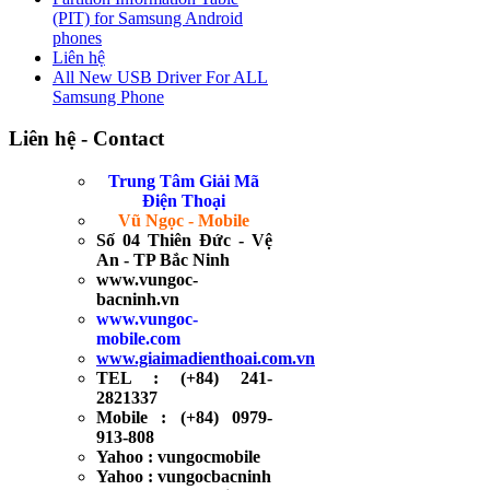
(PIT) for Samsung Android
phones
Liên hệ
All New USB Driver For ALL
Samsung Phone
Liên hệ - Contact
Trung Tâm Giải Mã
Điện Thoại
Vũ Ngọc - Mobile
Số 04 Thiên Đức - Vệ
An - TP Bắc Ninh
www.vungoc-
bacninh.vn
www.vungoc-
mobile.com
www.giaimadienthoai.com.vn
TEL : (+84) 241-
2821337
Mobile : (+84) 0979-
913-808
Yahoo : vungocmobile
Yahoo : vungocbacninh