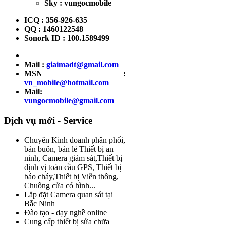
Sky : vungocmobile
ICQ : 356-926-635
QQ : 1460122548
Sonork ID : 100.1589499
Mail :
giaimadt@gmail.com
MSN :
vn_mobile@hotmail.com
Mail:
vungocmobile@gmail.com
Dịch vụ mới - Service
Chuyên Kinh doanh phân phối,
bán buôn, bán lẻ Thiết bị an
ninh, Camera giám sát,Thiết bị
định vị toàn cầu GPS, Thiết bị
báo cháy,Thiết bị Viễn thông,
Chuông cửa có hình...
Lắp đặt Camera quan sát tại
Bắc Ninh
Đào tạo - dạy nghề online
Cung cấp thiết bị sửa chữa