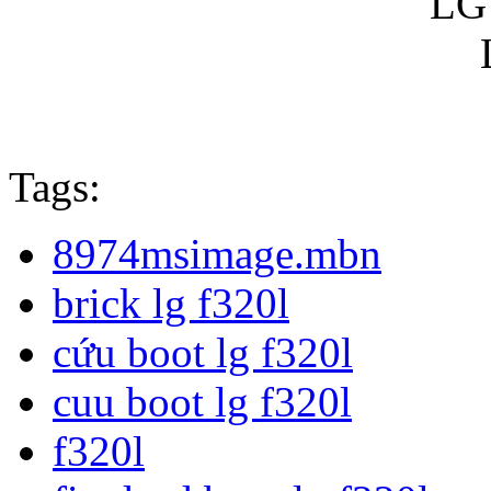
Tags:
8974msimage.mbn
brick lg f320l
cứu boot lg f320l
cuu boot lg f320l
f320l