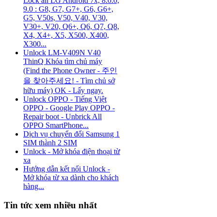
Lock all LG Android 7x, 8.0.0,
9.0 : G8, G7, G7+, G6, G6+,
G5, V50s, V50, V40, V30,
V30+, V20, Q6+, Q6, Q7, Q8,
X4, X4+, X5, X500, X400,
X300...
Unlock LM-V409N V40
ThinQ Khóa tìm chủ máy
(Find the Phone Owner - 주인
을 찾아주세요! - Tìm chủ sở
hữu máy) OK - Lấy ngay.
Unlock OPPO - Tiếng Việt
OPPO - Google Play OPPO -
Repair boot - Unbrick All
OPPO SmartPhone...
Dịch vụ chuyển đổi Samsung 1
SIM thành 2 SIM
Unlock - Mở khóa điện thoại từ
xa
Hướng dẫn kết nối Unlock -
Mở khóa từ xa dành cho khách
hàng...
Tin tức xem nhiều nhất