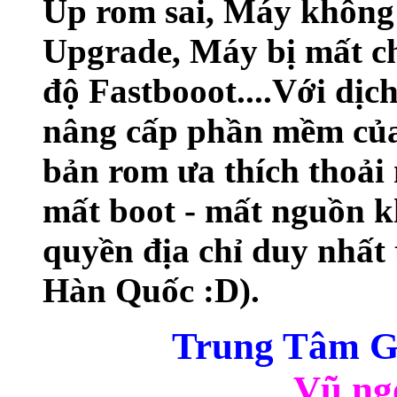
Up rom sai, Máy không 
Upgrade, Máy bị mất ch
độ Fastbooot....Với dịc
nâng cấp phần mềm của
bản rom ưa thích thoải
mất boot - mất nguồn k
quyền địa chỉ duy nhất
Hàn Quốc :D).
Trung Tâm Gi
Vũ ng