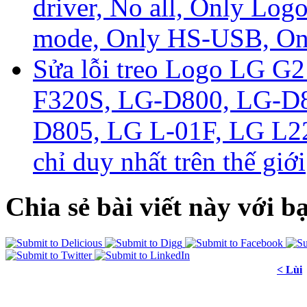
driver, No all, Only Lo
mode, Only HS-USB, O
Sửa lỗi treo Logo LG G
F320S, LG-D800, LG-D
D805, LG L-01F, LG L2
chỉ duy nhất trên thế giới
Chia sẻ bài viết này với b
< Lùi