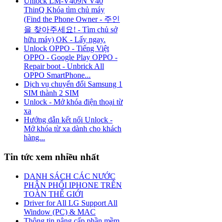
Unlock LM-V409N V40
ThinQ Khóa tìm chủ máy
(Find the Phone Owner - 주인
을 찾아주세요! - Tìm chủ sở
hữu máy) OK - Lấy ngay.
Unlock OPPO - Tiếng Việt
OPPO - Google Play OPPO -
Repair boot - Unbrick All
OPPO SmartPhone...
Dịch vụ chuyển đổi Samsung 1
SIM thành 2 SIM
Unlock - Mở khóa điện thoại từ
xa
Hướng dẫn kết nối Unlock -
Mở khóa từ xa dành cho khách
hàng...
Tin tức xem nhiều nhất
DANH SÁCH CÁC NƯỚC
PHÂN PHỐI IPHONE TRÊN
TOÀN THẾ GIỚI
Driver for All LG Support All
Window (PC) & MAC
Thông tin nâng cấp phần mềm