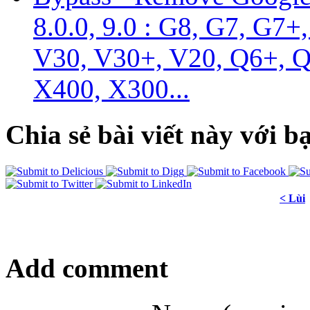
8.0.0, 9.0 : G8, G7, G7+
V30, V30+, V20, Q6+, Q
X400, X300...
Chia sẻ bài viết này với b
< Lùi
Add comment