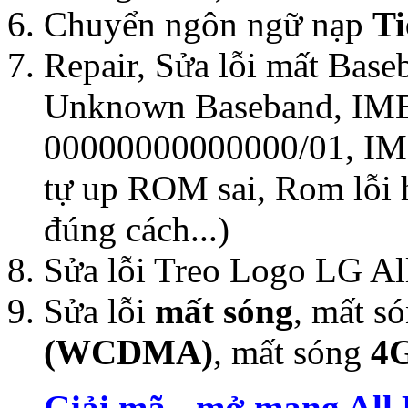
Chuyển ngôn ngữ nạp
Ti
Repair, Sửa lỗi mất Bas
Unknown Baseband, IMEl 
00000000000000/01, IM
tự up ROM sai, Rom lỗi
đúng cách...)
Sửa lỗi Treo Logo LG A
Sửa lỗi
mất sóng
, mất s
(WCDMA)
, mất sóng
4
Giải mã - mở mạng All 