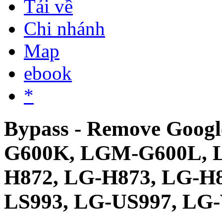
Tải về
Chi nhánh
Map
ebook
*
Bypass - Remove Goog
G600K, LGM-G600L, 
H872, LG-H873, LG-H
LS993, LG-US997, LG-V