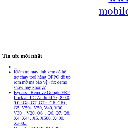
Tin tức mới nhất
...
Kiểm tra máy tính xem có hỗ
trợ chạy tool hãng OPPO để up
rom mở mã bảo vệ - fix demo
show hay không?
Bypass - Remove Google FRP
Lock all LG Android 7x, 8.0.0,
9.0 : G8, G7, G7+, G6, G6+,
G5, V50s, V50, V40, V30,
V30+, V20, Q6+, Q6, Q7, Q8,
X4, X4+, X5, X500, X400,
X300...