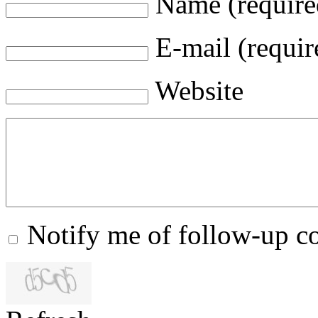
Name (require
E-mail (requir
Website
Notify me of follow-up 