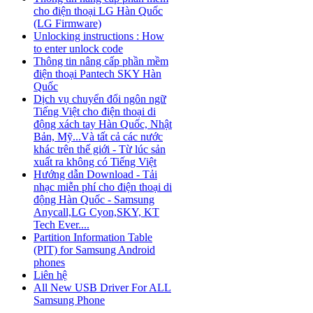
cho điện thoại LG Hàn Quốc
(LG Firmware)
Unlocking instructions : How
to enter unlock code
Thông tin nâng cấp phần mềm
điện thoại Pantech SKY Hàn
Quốc
Dịch vụ chuyển đổi ngôn ngữ
Tiếng Việt cho điện thoại di
động xách tay Hàn Quốc, Nhật
Bản, Mỹ...Và tất cả các nước
khác trên thế giới - Từ lúc sản
xuất ra không có Tiếng Việt
Hướng dẫn Download - Tải
nhạc miễn phí cho điện thoại di
động Hàn Quốc - Samsung
Anycall,LG Cyon,SKY, KT
Tech Ever....
Partition Information Table
(PIT) for Samsung Android
phones
Liên hệ
All New USB Driver For ALL
Samsung Phone