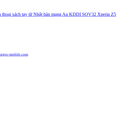
hoại xách tay từ Nhật bản mạng Au KDDI SOV32 Xperia Z5
ungoc-mobile.com
.