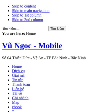
Skip to content
Skip to main navigation
Skip to 1st column
Skip to 2nd column
You are here:
Home
Vũ Ngọc - Mobile
Số 04 Thiên Đức - Vệ An - TP Bắc Ninh - Bắc Ninh
Home
Dịch vụ
Giải mã
Tin tức
Thanh toán
Liên hệ
Tải về
Chi nhánh
Map
ebook
*