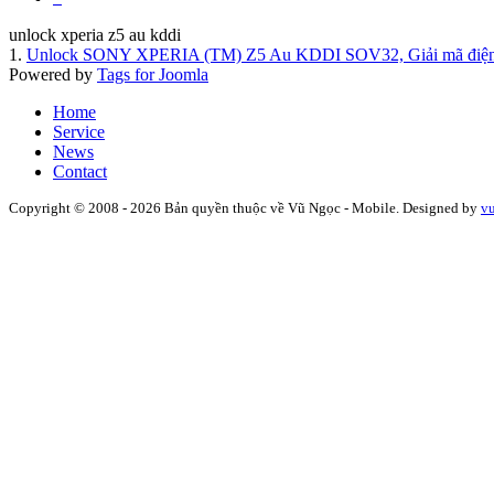
unlock xperia z5 au kddi
1.
Unlock SONY XPERIA (TM) Z5 Au KDDI SOV32, Giải mã điện t
Powered by
Tags for Joomla
Home
Service
News
Contact
Copyright © 2008 - 2026 Bản quyền thuộc về Vũ Ngọc - Mobile. Designed by
v