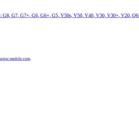
0 : G8, G7, G7+, G6, G6+, G5, V50s, V50, V40, V30, V30+, V20, Q6
ungoc-mobile.com
.