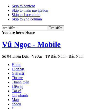
Skip to content
Skip to main navigation
Skip to 1st column
Skip to 2nd column
You are here:
Home
Vũ Ngọc - Mobile
Số 04 Thiên Đức - Vệ An - TP Bắc Ninh - Bắc Ninh
Home
Dịch vụ
Giải mã
Tin tức
Thanh toán
Liên hệ
Tải về
Chi nhánh
Map
ebook
*