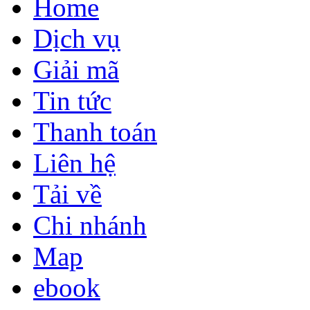
Home
Dịch vụ
Giải mã
Tin tức
Thanh toán
Liên hệ
Tải về
Chi nhánh
Map
ebook