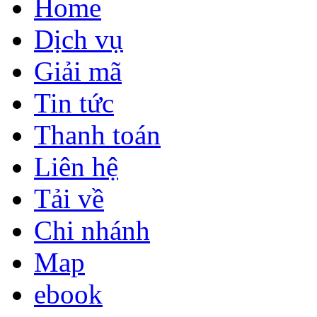
Home
Dịch vụ
Giải mã
Tin tức
Thanh toán
Liên hệ
Tải về
Chi nhánh
Map
ebook