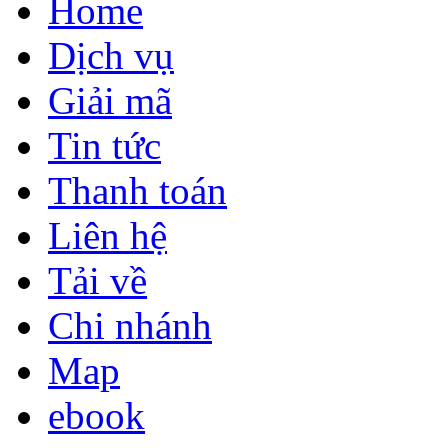
Home
Dịch vụ
Giải mã
Tin tức
Thanh toán
Liên hệ
Tải về
Chi nhánh
Map
ebook