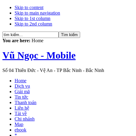
Skip to content
Skip to main navigation
Skip to 1st column
Skip to 2nd column
You are here:
Home
Vũ Ngọc - Mobile
Số 04 Thiên Đức - Vệ An - TP Bắc Ninh - Bắc Ninh
Home
Dịch vụ
Giải mã
Tin tức
Thanh toán
Liên hệ
Tải về
Chi nhánh
Map
ebook
*