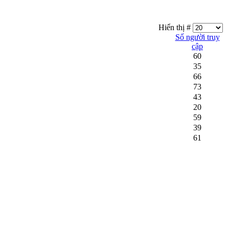
Hiển thị #
Số người truy
cập
60
35
66
73
43
20
59
39
61