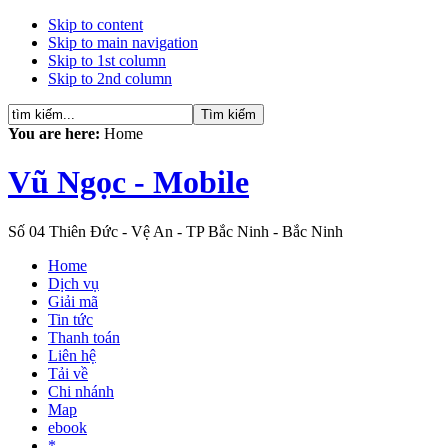
Skip to content
Skip to main navigation
Skip to 1st column
Skip to 2nd column
You are here:
Home
Vũ Ngọc - Mobile
Số 04 Thiên Đức - Vệ An - TP Bắc Ninh - Bắc Ninh
Home
Dịch vụ
Giải mã
Tin tức
Thanh toán
Liên hệ
Tải về
Chi nhánh
Map
ebook
*