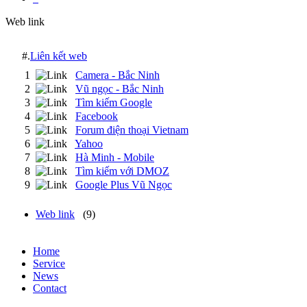
Web link
#.
Liên kết web
1
Camera - Bắc Ninh
2
Vũ ngọc - Bắc Ninh
3
Tìm kiếm Google
4
Facebook
5
Forum điện thoại Vietnam
6
Yahoo
7
Hà Minh - Mobile
8
Tìm kiếm với DMOZ
9
Google Plus Vũ Ngọc
Web link
(9)
Home
Service
News
Contact